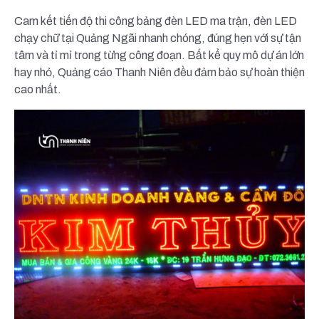
Cam kết tiến độ thi công bảng đèn LED ma trận, đèn LED
chạy chữ tại Quảng Ngãi nhanh chóng, đúng hẹn với sự tận
tâm và tỉ mỉ trong từng công đoạn. Bất kể quy mô dự án lớn
hay nhỏ, Quảng cáo Thanh Niên đều đảm bảo sự hoàn thiện
cao nhất.