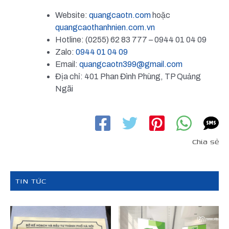
Website:
quangcaotn.com
hoặc
quangcaothanhnien.com.vn
Hotline: (0255) 62 83 777 – 0944 01 04 09
Zalo:
0944 01 04 09
Email:
quangcaotn399@gmail.com
Địa chỉ: 401 Phan Đình Phùng, TP Quảng
Ngãi
Chia sẻ
TIN TỨC