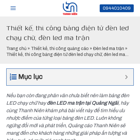
Nhảy
Main
0944010409
tới
nội
Menu
Thiết kế, thi công bảng điện tử đèn led
dung
chạy chữ, đèn led ma trận
Trang chủ
»
Thiết kế, thi công quảng cáo
»
Đèn led ma trận
»
Thiết kế, thi công bảng điện tử đèn led chạy chữ, đèn led ma
trận
Mục lục
Nếu bạn còn đang phân vân chưa biết nên làm bảng đèn
LED chạy chữ hay
đèn LED ma trận tại Quảng Ngãi
, hãy
cùng Thanh Niên khám phá bài viết này để tìm hiểu ưu
nhược điểm của từng loại bảng đèn LED. Luôn không
ngừng đổi mới và phát triển, Quảng cáo Thanh Niên sẽ
mang đến cho khách hàng những giải pháp ấn tượng và