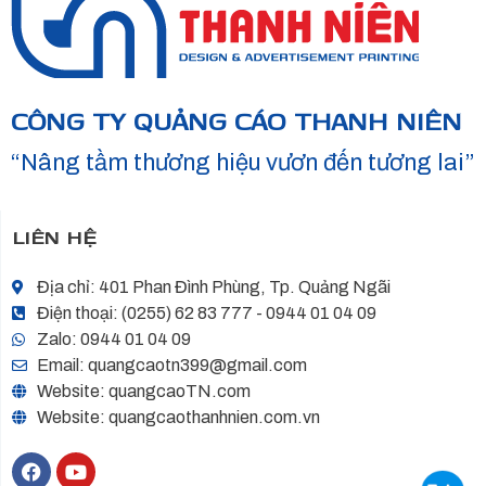
CÔNG TY QUẢNG CÁO THANH NIÊN
“Nâng tầm thương hiệu vươn đến tương lai”
LIÊN HỆ
Địa chỉ: 401 Phan Đình Phùng, Tp. Quảng Ngãi
Điện thoại: (0255) 62 83 777 - 0944 01 04 09
Zalo: 0944 01 04 09
Email: quangcaotn399@gmail.com
Website: quangcaoTN.com
Website: quangcaothanhnien.com.vn
F
Y
a
o