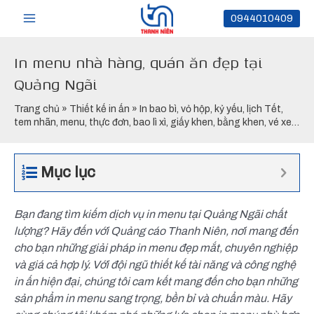
Nhảy
Main
0944010409
tới
nội
Menu
In menu nhà hàng, quán ăn đẹp tại
dung
Quảng Ngãi
Trang chủ
»
Thiết kế in ấn
»
In bao bì, vỏ hộp, kỷ yếu, lịch Tết,
tem nhãn, menu, thực đơn, bao lì xì, giấy khen, bằng khen, vé xe,
vé sự kiện
»
In menu nhà hàng, quán ăn đẹp tại Quảng Ngãi
Mục lục
Bạn đang tìm kiếm dịch vụ in menu tại Quảng Ngãi chất
lượng? Hãy đến với Quảng cáo Thanh Niên, nơi mang đến
cho bạn những giải pháp in menu đẹp mắt, chuyên nghiệp
và giá cả hợp lý. Với đội ngũ thiết kế tài năng và công nghệ
in ấn hiện đại, chúng tôi cam kết mang đến cho bạn những
sản phẩm in menu sang trọng, bền bỉ và chuẩn màu. Hãy