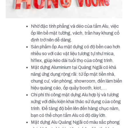
Nhờ đặc tính phẳng và dẻo của tấm Alu, việc
ốp lên bề mặt tường, vách, trần hay khung cố
định trở nên dễ dàng.
Sản phẩm ốp Au mặt dựng có độ bền cao hơn
nhiều so với các vật liệu tương tự như mica,
hiflex, giúp kéo dài tuổi thọ của công trình.
Mặt dựng Aluminium tại Quảng Ngãi có khả
năng ứng dụng rộng rãi: từ ốp mặt tiền nhà,
chung cư, văn phòng, showroom, đến làm biển
hiệu quảng cáo, ốp quầy booth, kiot,…
Chi phí thi công mặt dựng Alu hợp lý và tương
xứng với điều kiện khai thác sử dụng của công
trình. Để tăng độ bền lên đến hàng chục năm,
bạn có thể chọn tấm Alu có độ dày lớn.
Mặt dựng Alu Quảng Ngãi có màu sắc phong