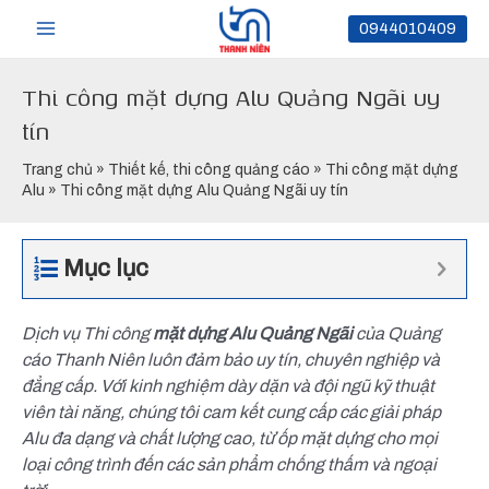
Nhảy
Main
0944010409
tới
nội
Menu
Thi công mặt dựng Alu Quảng Ngãi uy
dung
tín
Trang chủ
»
Thiết kế, thi công quảng cáo
»
Thi công mặt dựng
Alu
»
Thi công mặt dựng Alu Quảng Ngãi uy tín
Mục lục
Dịch vụ Thi công
mặt dựng Alu Quảng Ngãi
của Quảng
cáo Thanh Niên luôn đảm bảo uy tín, chuyên nghiệp và
đẳng cấp. Với kinh nghiệm dày dặn và đội ngũ kỹ thuật
viên tài năng, chúng tôi cam kết cung cấp các giải pháp
Alu đa dạng và chất lượng cao, từ ốp mặt dựng cho mọi
loại công trình đến các sản phẩm chống thấm và ngoại