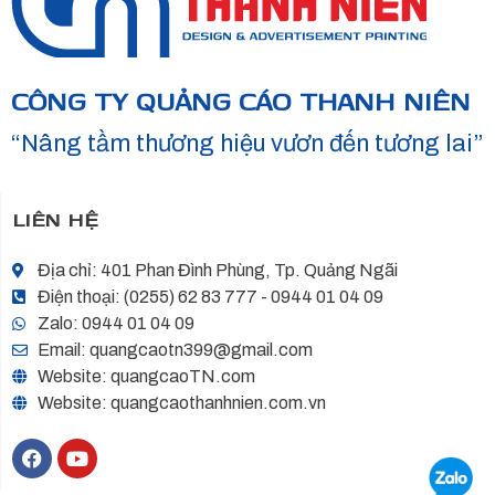
CÔNG TY QUẢNG CÁO THANH NIÊN
“Nâng tầm thương hiệu vươn đến tương lai”
LIÊN HỆ
Địa chỉ: 401 Phan Đình Phùng, Tp. Quảng Ngãi
Điện thoại: (0255) 62 83 777 - 0944 01 04 09
Zalo: 0944 01 04 09
Email: quangcaotn399@gmail.com
Website: quangcaoTN.com
Website: quangcaothanhnien.com.vn
F
Y
a
o
c
u